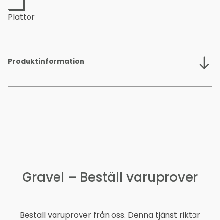
Plattor
Produktinformation
Mått plattor
Material
Tillverkningsteknik
Gravel – Beställ varuprover
Totalhöjd
Garnvikt
Beställ varuprover från oss. Denna tjänst riktar