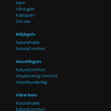
Hem
Våra golv
Fuktspärr
Om oss
Miljögolv
FuturaPublic
FuturaComfort
Akustikgolv
FuturaComfort
VInylLocking Comfort
Akustikunderlag
Våra Golv
FuturaPublic
FuturaComfort