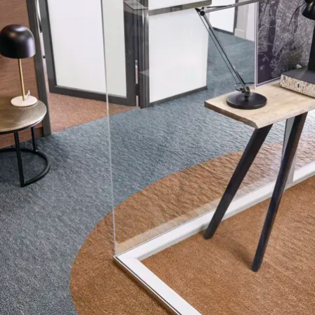
Nyheter
Bac Betong
Condry
Akustikunderlag