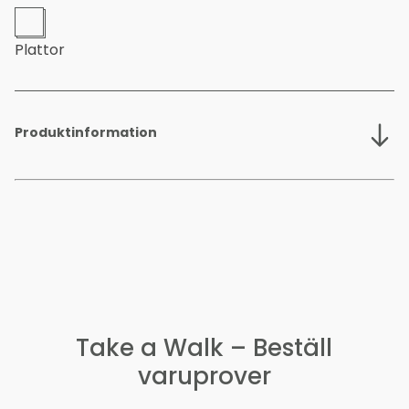
Plattor
Produktinformation
Mått plattor
Material
Tillverkningsteknik
Take a Walk – Beställ
Totalhöjd
varuprover
Garnvikt