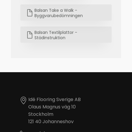
Balsan Take a Walk -
Byggvarubedömningen
Balsan Textilplattor -
Städinstruktion
Idé Flooring Sverige AB
Olaus Magnus väg 10
Stockholm
121 40 Johanneshov