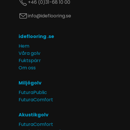
+46 (0)31-68 10 00
info@ideflooring.se
ideflooring .se
Hem
Våra golv
Fuktspärr
Om oss
Miljögolv
FuturaPublic
FuturaComfort
Akustikgolv
FuturaComfort