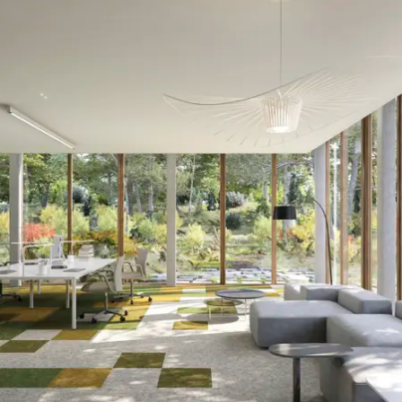
Nyheter
Bac Betong
Condry
Akustikunderlag