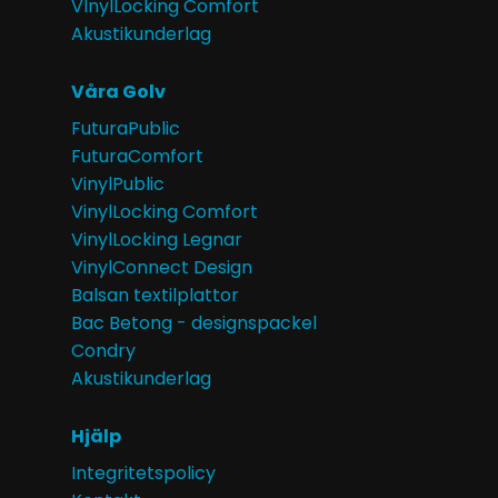
VInylLocking Comfort
Akustikunderlag
Våra Golv
FuturaPublic
FuturaComfort
VinylPublic
VinylLocking Comfort
VinylLocking Legnar
VinylConnect Design
Balsan textilplattor
Bac Betong - designspackel
Condry
Akustikunderlag
Hjälp
Integritetspolicy